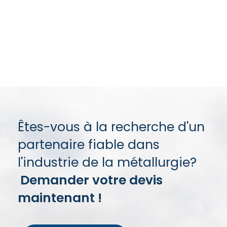
Tole micro
nervure
Chéneaux
Profil placo
Profil
plâtre
photovoltaïque
Metal déployé
Faîtière
bacs de
brouettes
Sous Faîtière
Metal déployé
façade
Panne C
Panne Z
Êtes-vous à la recherche d'un
partenaire fiable dans
l'industrie de la métallurgie?
Demander votre devis
maintenant !